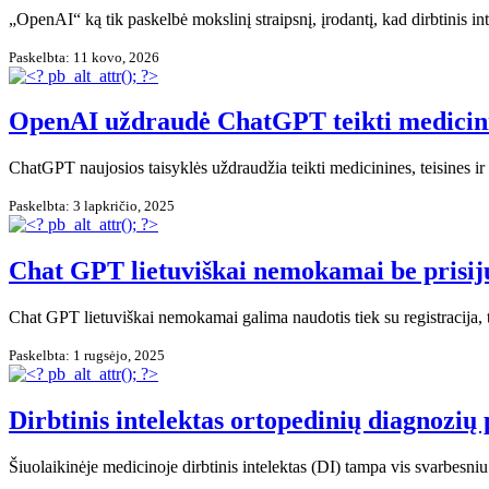
„OpenAI“ ką tik paskelbė mokslinį straipsnį, įrodantį, kad dirbtinis i
Paskelbta: 11 kovo, 2026
OpenAI uždraudė ChatGPT teikti medicinines
ChatGPT naujosios taisyklės uždraudžia teikti medicinines, teisines ir 
Paskelbta: 3 lapkričio, 2025
Chat GPT lietuviškai nemokamai be prisi
Chat GPT lietuviškai nemokamai galima naudotis tiek su registracija,
Paskelbta: 1 rugsėjo, 2025
Dirbtinis intelektas ortopedinių diagnozių
Šiuolaikinėje medicinoje dirbtinis intelektas (DI) tampa vis svarbes