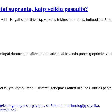
iai supranta, kaip veikia pasaulis?
r DALL-E, gali sukurti tekstą, vaizdus ir kitus duomenis, imituodami 
gai duomenų analizei, automatizacijai ir verslo procesų optimizavimui
kad tai yra kompiuterinių sistemų gebėjimas atlikti užduotis, kurios pap
ntroliuoti?