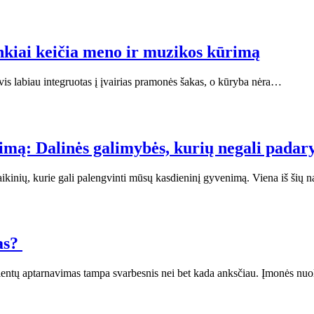
ankiai keičia meno ir muzikos kūrimą
 vis labiau integruotas į įvairias pramonės šakas, o kūryba nėra…
mą: Dalinės galimybės, kurių negali padary
taikinių, kurie gali palengvinti mūsų kasdieninį gyvenimą. Viena iš šių
kas?
 klientų aptarnavimas tampa svarbesnis nei bet kada anksčiau. Įmonės n