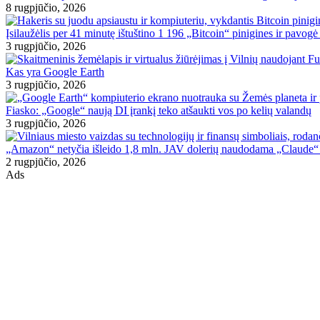
8 rugpjūčio, 2026
Įsilaužėlis per 41 minutę ištuštino 1 196 „Bitcoin“ pinigines ir pavogė
3 rugpjūčio, 2026
Kas yra Google Earth
3 rugpjūčio, 2026
Fiasko: „Google“ naują DI įrankį teko atšaukti vos po kelių valandų
3 rugpjūčio, 2026
„Amazon“ netyčia išleido 1,8 mln. JAV dolerių naudodama „Claude“
2 rugpjūčio, 2026
Ads