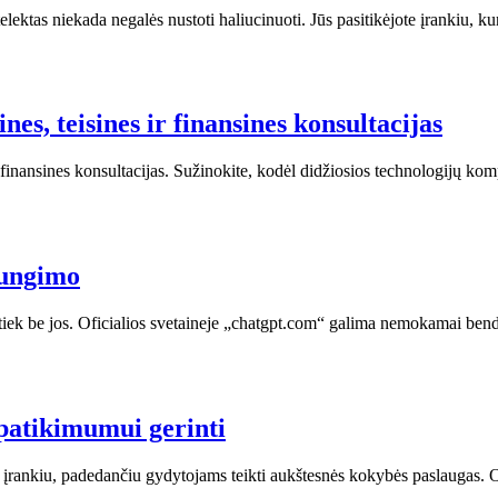
ntelektas niekada negalės nustoti haliucinuoti. Jūs pasitikėjote įrankiu,
, teisines ir finansines konsultacijas
finansines konsultacijas. Sužinokite, kodėl didžiosios technologijų komp
jungimo
 tiek be jos. Oficialios svetaineje „chatgpt.com“ galima nemokamai bend
 patikimumui gerinti
niu įrankiu, padedančiu gydytojams teikti aukštesnės kokybės paslaugas.