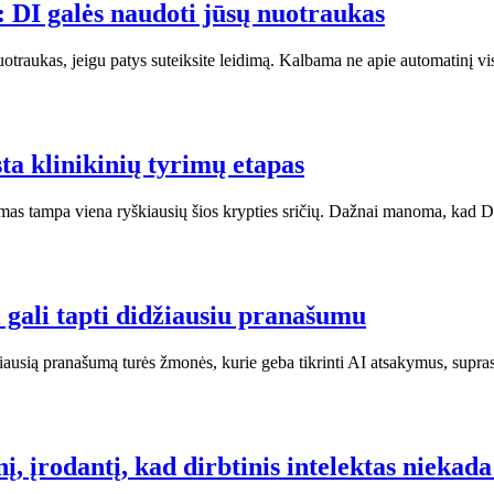
 DI galės naudoti jūsų nuotraukas
uotraukas, jeigu patys suteiksite leidimą. Kalbama ne apie automatinį 
ta klinikinių tyrimų etapas
ūrimas tampa viena ryškiausių šios krypties sričių. Dažnai manoma, kad 
ai gali tapti didžiausiu pranašumu
džiausią pranašumą turės žmonės, kurie geba tikrinti AI atsakymus, supra
, įrodantį, kad dirbtinis intelektas niekada 