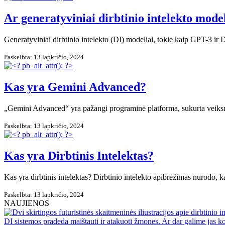
Ar generatyviniai dirbtinio intelekto model
Generatyviniai dirbtinio intelekto (DI) modeliai, tokie kaip GPT-3 i
Paskelbta: 13 lapkričio, 2024
Kas yra Gemini Advanced?
„Gemini Advanced“ yra pažangi programinė platforma, sukurta veiksmin
Paskelbta: 13 lapkričio, 2024
Kas yra Dirbtinis Intelektas?
Kas yra dirbtinis intelektas? Dirbtinio intelekto apibrėžimas nurodo, 
Paskelbta: 13 lapkričio, 2024
NAUJIENOS
DI sistemos pradeda maištauti ir atakuoti žmones. Ar dar galime jas ko