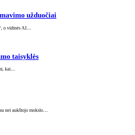
amavimo užduočiai
“, o vidinės AI…
umo taisyklės
ami, kai…
ičiau nei aukštojo mokslo…