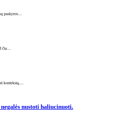
visų paskyros…
DI čia…
sti kontekstą,…
negalės nustoti haliucinuoti.