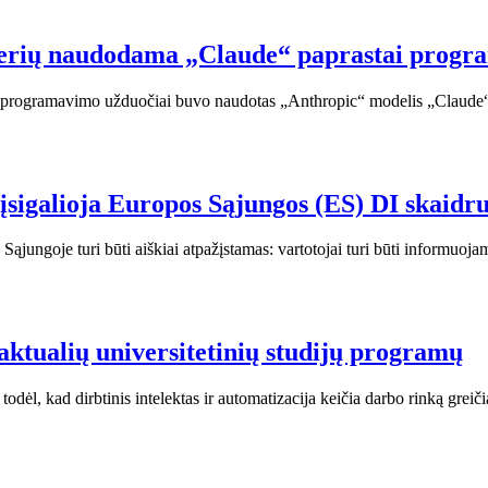
olerių naudodama „Claude“ paprastai progr
ai programavimo užduočiai buvo naudotas „Anthropic“ modelis „Claude
: įsigalioja Europos Sąjungos (ES) DI skaidr
 Sąjungoje turi būti aiškiai atpažįstamas: vartotojai turi būti informuoj
aktualių universitetinių studijų programų
todėl, kad dirbtinis intelektas ir automatizacija keičia darbo rinką gre