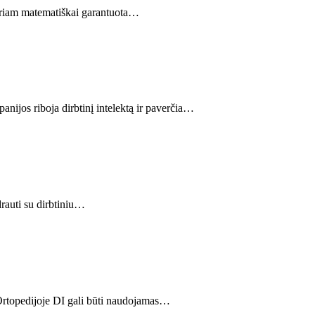
 kuriam matematiškai garantuota…
anijos riboja dirbtinį intelektą ir paverčia…
rauti su dirbtiniu…
 Ortopedijoje DI gali būti naudojamas…