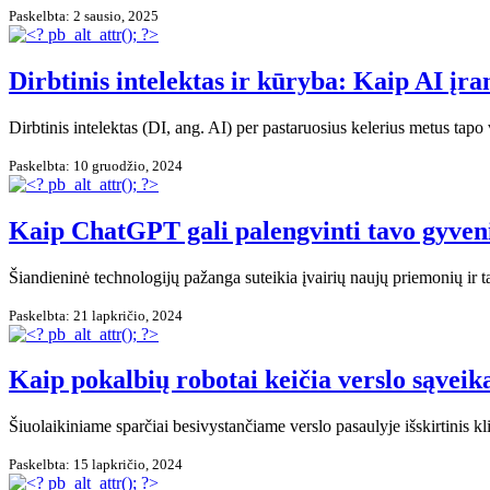
Paskelbta: 2 sausio, 2025
Dirbtinis intelektas ir kūryba: Kaip AI įr
Dirbtinis intelektas (DI, ang. AI) per pastaruosius kelerius metus tapo
Paskelbta: 10 gruodžio, 2024
Kaip ChatGPT gali palengvinti tavo gyveni
Šiandieninė technologijų pažanga suteikia įvairių naujų priemonių ir 
Paskelbta: 21 lapkričio, 2024
Kaip pokalbių robotai keičia verslo sąvei
Šiuolaikiniame sparčiai besivystančiame verslo pasaulyje išskirtinis
Paskelbta: 15 lapkričio, 2024