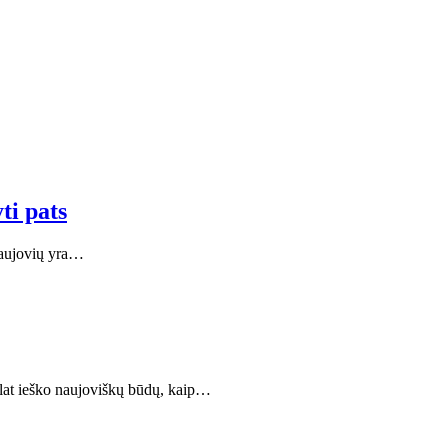
ti pats
 naujovių yra…
uolat ieško naujoviškų būdų, kaip…