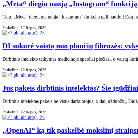
„Meta“ diegia naują „Instagram“ funkciją:
Taip, „Meta“ diegiama nauja „Instagram“ funkcija gali naudoti jūsų n
Paskelbta: 12 liepos, 2026
DI sukūrė vaistą nuo plaučių fibrozės: vyks
Dirbtinio intelekto taikymas medicinoje sparčiai plečiasi, o vaistų k
Paskelbta: 12 liepos, 2026
Jus pakeis dirbtinis intelektas? Šie įgūdži
Dirbtinis intelektas pakeis ne visus darbuotojus, o dalį užduočių. Di
Paskelbta: 12 liepos, 2026
„OpenAI“ ką tik paskelbė mokslinį straipsnį