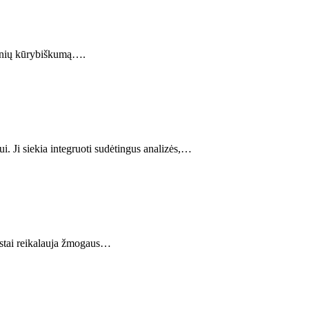
žmonių kūrybiškumą….
. Ji siekia integruoti sudėtingus analizės,…
rastai reikalauja žmogaus…