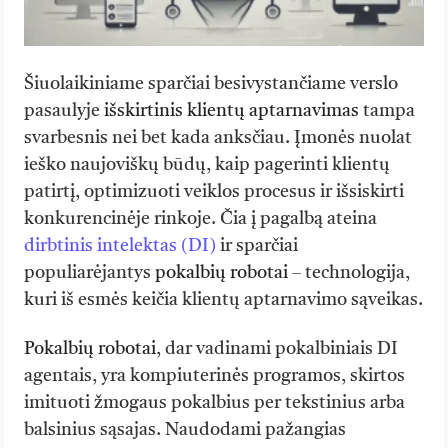
Šiuolaikiniame sparčiai besivystančiame verslo
pasaulyje
išskirtinis klientų aptarnavimas
tampa
svarbesnis nei bet kada anksčiau. Įmonės nuolat
ieško naujoviškų būdų, kaip pagerinti klientų
patirtį, optimizuoti veiklos procesus ir išsiskirti
konkurencinėje rinkoje. Čia į pagalbą ateina
dirbtinis intelektas (DI)
ir sparčiai
populiarėjantys
pokalbių robotai
– technologija,
kuri iš esmės keičia klientų aptarnavimo sąveikas.
Pokalbių robotai
, dar vadinami pokalbiniais DI
agentais, yra kompiuterinės programos, skirtos
imituoti žmogaus pokalbius per tekstinius arba
balsinius sąsajas. Naudodami pažangias