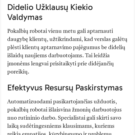
Didelio Užklausų Kiekio
Valdymas
Pokalbių robotai vienu metu gali aptarnauti
daugybę klientų, užtikrindami, kad verslas galėtų
plėsti klientų aptarnavimo pajėgumus be didelių
išlaidų naujiems darbuotojams. Tai leidžia
įmonėms lengvai prisitaikyti prie didėjančių
poreikių.
Efektyvus Resursų Paskirstymas
Automatizuodami pasikartojančias užduotis,
pokalbių robotai išlaisvina žmonių darbuotojus
nuo rutininio darbo. Specialistai gali skirti savo
laiką sudėtingesniems klausimams, kuriems
reikia empatijos, kūrybingumo ir problemų