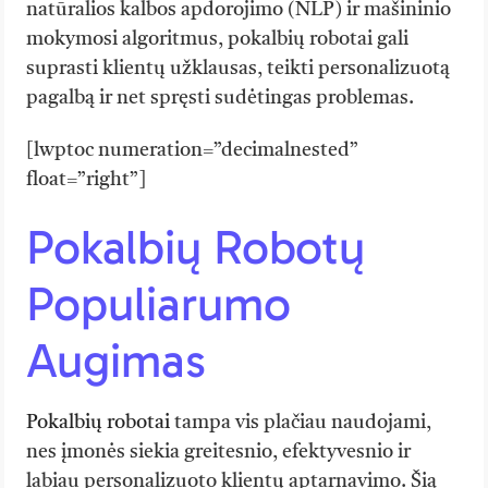
natūralios kalbos apdorojimo (NLP) ir mašininio
mokymosi algoritmus, pokalbių robotai gali
suprasti klientų užklausas, teikti personalizuotą
pagalbą ir net spręsti sudėtingas problemas.
[lwptoc numeration=”decimalnested”
float=”right”]
Pokalbių Robotų
Populiarumo
Augimas
Pokalbių robotai
tampa vis plačiau naudojami,
nes įmonės siekia greitesnio, efektyvesnio ir
labiau personalizuoto klientų aptarnavimo. Šią