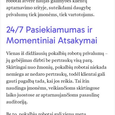
robotai
atvėrė naujas galimybes klientų
aptarnavimo srityje, suteikdami daugybę
privalumų tiek įmonėms, tiek vartotojams.
24/7 Pasiekiamumas ir
Momentiniai Atsakymai
Vienas iš didžiausių pokalbių robotų privalumų –
jų gebėjimas dirbti be pertraukų visą parą.
Skirtingai nuo žmonių, pokalbių robotai niekada
nemiega ar nedaro pertraukų, todėl klientai gali
gauti pagalbą tada, kai jos reikia. Tai itin
naudinga įmonėms, veikiančioms skirtingose
laiko juostose ar aptarnaujančioms pasaulinę
auditoriją.
Be to, pokalbių robotai gali vienu metu