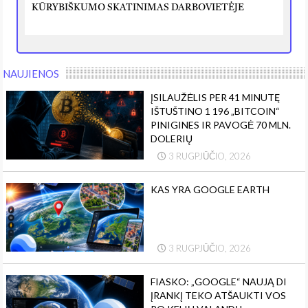
KŪRYBIŠKUMO SKATINIMAS DARBOVIETĖJE
NAUJIENOS
ĮSILAUŽĖLIS PER 41 MINUTĘ
IŠTUŠTINO 1 196 „BITCOIN“
PINIGINES IR PAVOGĖ 70 MLN.
DOLERIŲ
3 RUGPJŪČIO, 2026
KAS YRA GOOGLE EARTH
3 RUGPJŪČIO, 2026
FIASKO: „GOOGLE“ NAUJĄ DI
ĮRANKĮ TEKO ATŠAUKTI VOS