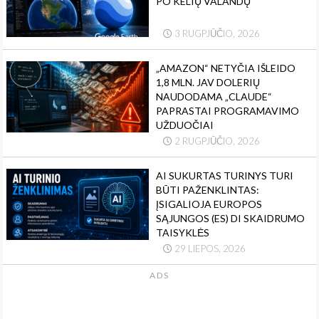
PO KELIŲ VALANDŲ
3 RUGPJŪČIO, 2026
„AMAZON“ NETYČIA IŠLEIDO
1,8 MLN. JAV DOLERIŲ
NAUDODAMA „CLAUDE“
PAPRASTAI PROGRAMAVIMO
UŽDUOČIAI
2 RUGPJŪČIO, 2026
AI SUKURTAS TURINYS TURI
BŪTI PAŽENKLINTAS:
ĮSIGALIOJA EUROPOS
SĄJUNGOS (ES) DI SKAIDRUMO
TAISYKLĖS
29 LIEPOS, 2026
ADS