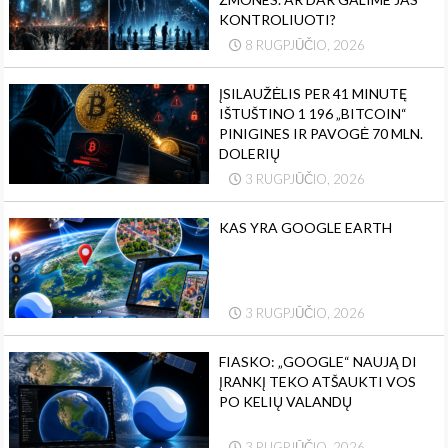
KONTROLIUOTI?
8 RUGPJŪČIO, 2026
ĮSILAUŽĖLIS PER 41 MINUTĘ
IŠTUŠTINO 1 196 „BITCOIN“
PINIGINES IR PAVOGĖ 70 MLN.
DOLERIŲ
3 RUGPJŪČIO, 2026
KAS YRA GOOGLE EARTH
3 RUGPJŪČIO, 2026
FIASKO: „GOOGLE“ NAUJĄ DI
ĮRANKĮ TEKO ATŠAUKTI VOS
PO KELIŲ VALANDŲ
3 RUGPJŪČIO, 2026