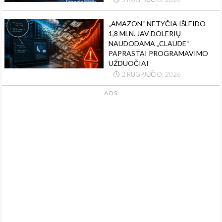
„AMAZON“ NETYČIA IŠLEIDO
1,8 MLN. JAV DOLERIŲ
NAUDODAMA „CLAUDE“
PAPRASTAI PROGRAMAVIMO
UŽDUOČIAI
2 RUGPJŪČIO, 2026
ADS