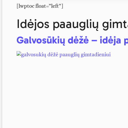
[lwptoc float=”left”]
Idėjos paauglių gimt
Galvosūkių dėžė – idėja 