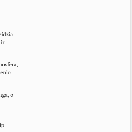
eidžia
ir
mosfera,
ienio
nga, o
ip