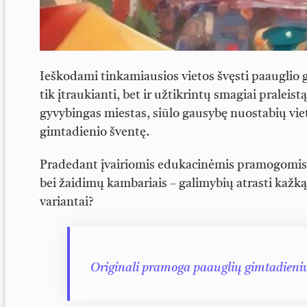
Ieškodami tinkamiausios vietos švęsti paauglio gi
tik įtraukianti, bet ir užtikrintų smagiai praleis
gyvybingas miestas, siūlo gausybę nuostabių vietų
gimtadienio šventę.
Pradedant įvairiomis edukacinėmis pramogomis, 
bei žaidimų kambariais – galimybių atrasti kažką
variantai?
Originali pramoga paauglių gimtadieniu