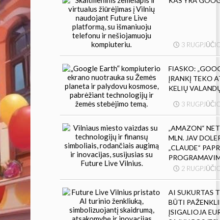
KAS YRA GOOG
3 RUGPJŪČIO
FIASKO: „GOOG
ĮRANKĮ TEKO 
KELIŲ VALAND
3 RUGPJŪČIO
„AMAZON“ NETY
MLN. JAV DOL
„CLAUDE“ PAP
PROGRAMAVIM
2 RUGPJŪČIO
AI SUKURTAS T
BŪTI PAŽENKLI
ĮSIGALIOJA E