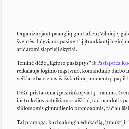
Organizuojant paauglių gimtadienį Vilniuje, galv
šventės dalyviams pasinerti į įtraukiantį login
atidaromi slaptieji skyriai.
Teminė dėžė „Egipto paslaptys” iš
Paslapties Ko
reikalauja loginio mąstymo, komandinio darbo ir 
veikla arba vienas iš išskirtinių momentų, papil
Dėžė pristatoma į pasirinktą vietą – namus, šven
instrukcijos pateikiamos aiškiai, tad naudotis p
siūlomomis gimtadienio pramogomis, tačiau išsis
Tai pramoga, kuri sujungia edukaciją, įtrauktį ir