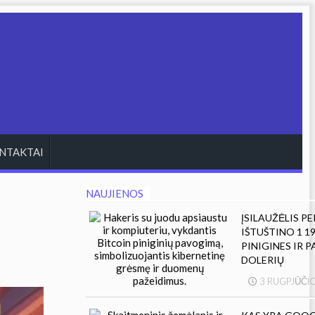
NTAKTAI
NAUJIENOS
ĮSILAUŽĖLIS P
IŠTUŠTINO 1 1
PINIGINES IR 
DOLERIŲ
3 RUGPJŪČIO