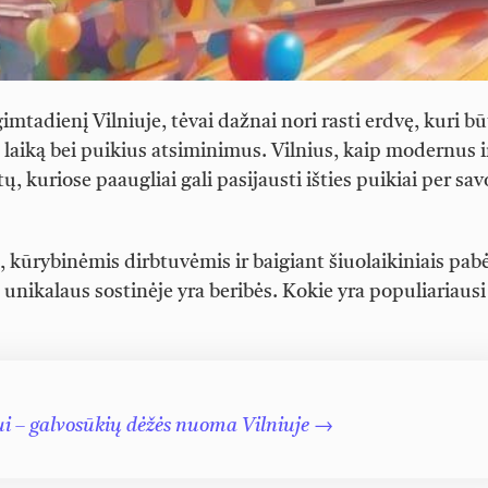
mtadienį Vilniuje, tėvai dažnai nori rasti erdvę, kuri b
tą laiką bei puikius atsiminimus. Vilnius, kaip modernus i
, kuriose paaugliai gali pasijausti išties puikiai per sav
kūrybinėmis dirbtuvėmis ir baigiant šiuolaikiniais pa
 unikalaus sostinėje yra beribės. Kokie yra populiariausi
i – galvosūkių dėžės nuoma Vilniuje →