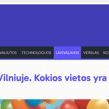
VALIUTOS
TECHNOLOGIJOS
LAISVALAIKIS
VERSLAS
KO
ilniuje. Kokios vietos yra