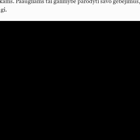
ams. Paaugliams tai galimybė parodyti savo gebėjimus,
gi.