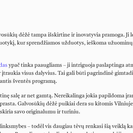
osūkių dėžė tampa išskirtine ir inovatyvia pramoga. Ji l
į nuotykį, kur sprendžiamos užduotys, ieškoma užuominų 
das
ypač tinka paaugliams – ji intriguoja paslaptinga at
įtraukia visus dalyvius. Tai gali būti pagrindinė gimtad
dantis šventės programą.
tinę salę ar net gamtą. Nereikalinga jokia papildoma įra
aprasta. Galvosūkių dėžė puikiai dera su kitomis Vilniuje
kiria savo originalumu ir turiniu.
 linksmybes – todėl vis daugiau tėvų renkasi šią veiklą ka