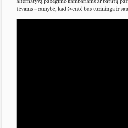
alternatyvą pabėgimo kambariams ar batutų park
tėvams – ramybė, kad šventė bus turininga ir sau