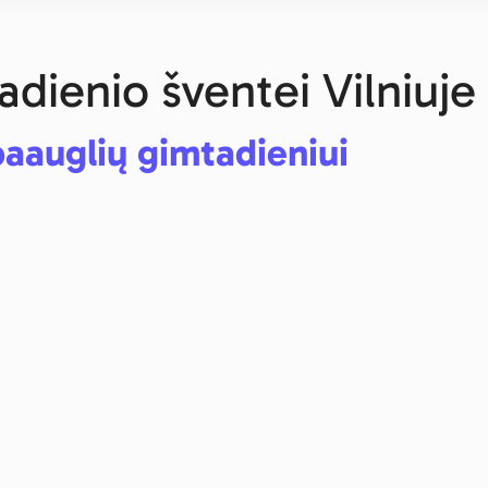
adienio šventei Vilniuje
paauglių gimtadieniui