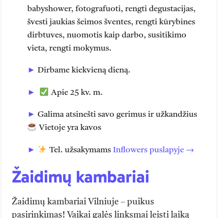
babyshower, fotografuoti, rengti degustacijas,
švesti jaukias šeimos šventes, rengti kūrybines
dirbtuves, nuomotis kaip darbo, susitikimo
vieta, rengti mokymus.
Dirbame kiekvieną dieną.
Apie 25 kv. m.
Galima atsinešti savo gerimus ir užkandžius
Vietoje yra kavos
Tel. užsakymams
Inflowers puslapyje →
Žaidimų kambariai
Žaidimų kambariai Vilniuje – puikus
pasirinkimas! Vaikai galės linksmai leisti laiką