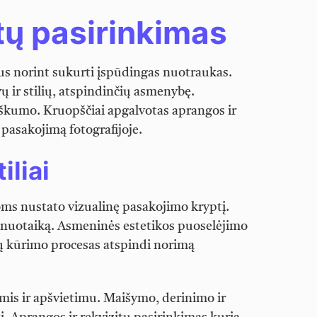
tų pasirinkimas
bus norint sukurti įspūdingas nuotraukas.
ų ir stilių, atspindinčių asmenybę.
iškumo. Kruopščiai apgalvotas aprangos ir
į pasakojimą fotografijoje.
iliai
joms nustato vizualinę pasakojimo kryptį.
ų nuotaiką. Asmeninės estetikos puoselėjimo
ų kūrimo procesas atspindi norimą
tomis ir apšvietimu. Maišymo, derinimo ir