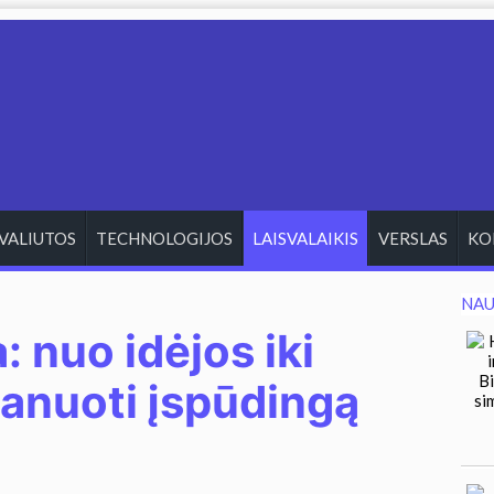
VALIUTOS
TECHNOLOGIJOS
LAISVALAIKIS
VERSLAS
KO
NAU
 nuo idėjos iki
lanuoti įspūdingą