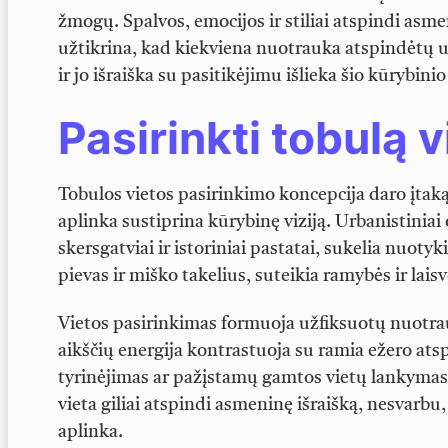
žmogų. Spalvos, emocijos ir stiliai atspindi asme
užtikrina, kad kiekviena nuotrauka atspindėtų 
ir jo išraiška su pasitikėjimu išlieka šio kūrybin
Pasirinkti tobulą v
Tobulos vietos pasirinkimo koncepcija daro įtak
aplinka sustiprina kūrybinę viziją. Urbanistiniai o
skersgatviai ir istoriniai pastatai, sukelia nuotyk
pievas ir miško takelius, suteikia ramybės ir laisv
Vietos pasirinkimas formuoja užfiksuotų nuotrau
aikščių energija kontrastuoja su ramia ežero ats
tyrinėjimas ar pažįstamų gamtos vietų lankymas
vieta giliai atspindi asmeninę išraišką, nesvarbu
aplinka.