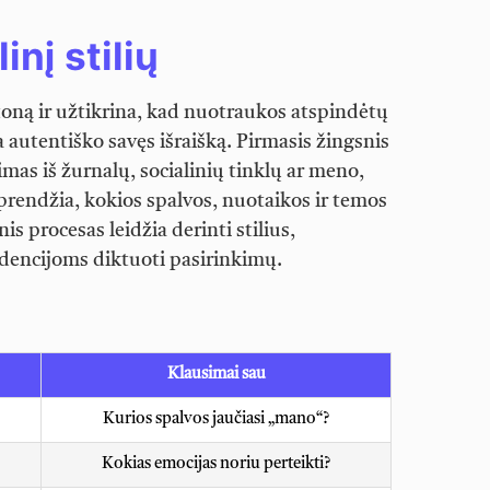
nį stilių
 toną ir užtikrina, kad nuotraukos atspindėtų
 autentiško savęs išraišką. Pirmasis žingsnis
mas iš žurnalų, socialinių tinklų ar meno,
prendžia, kokios spalvos, nuotaikos ir temos
is procesas leidžia derinti stilius,
ndencijoms diktuoti pasirinkimų.
Klausimai sau
Kurios spalvos jaučiasi „mano“?
Kokias emocijas noriu perteikti?