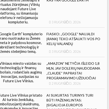
KAS YRA GOOGLE EARTH
3 RUGPJŪČIO, 2026
FIASKO: „GOOGLE“ NAUJĄ DI
ĮRANKĮ TEKO ATŠAUKTI VOS PO
KELIŲ VALANDŲ
3 RUGPJŪČIO, 2026
„AMAZON“ NETYČIA IŠLEIDO 1,8
MLN. JAV DOLERIŲ NAUDODAMA
„CLAUDE“ PAPRASTAI
PROGRAMAVIMO UŽDUOČIAI
2 RUGPJŪČIO, 2026
AI SUKURTAS TURINYS TURI
BŪTI PAŽENKLINTAS:
ĮSIGALIOJA EUROPOS