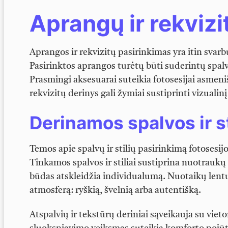
Aprangų ir rekvizi
Aprangos ir rekvizitų pasirinkimas yra itin svar
Pasirinktos aprangos turėtų būti suderintų spalv
Prasmingi aksesuarai suteikia fotosesijai asmen
rekvizitų derinys gali žymiai sustiprinti vizualin
Derinamos spalvos ir st
Temos apie spalvų ir stilių pasirinkimą fotosesi
Tinkamos spalvos ir stiliai sustiprina nuotrauk
būdas atskleidžia individualumą. Nuotaikų lent
atmosferą: ryškią, švelnią arba autentišką.
Atspalvių ir tekstūrų deriniai sąveikauja su vie