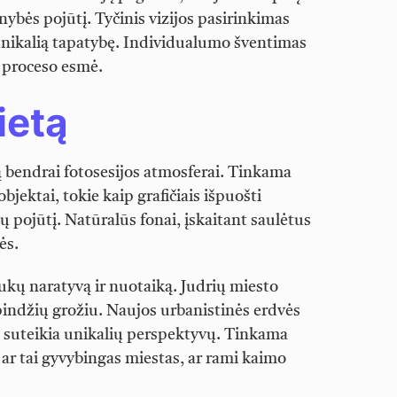
nybės pojūtį. Tyčinis vizijos pasirinkimas
unikalią tapatybę. Individualumo šventimas
io proceso esmė.
ietą
ą bendrai fotosesijos atmosferai. Tinkama
bjektai, tokie kaip grafičiais išpuošti
ių pojūtį. Natūralūs fonai, įskaitant saulėtus
ės.
kų naratyvą ir nuotaiką. Judrių miesto
pindžių grožiu. Naujos urbanistinės erdvės
 suteikia unikalių perspektyvų. Tinkama
, ar tai gyvybingas miestas, ar rami kaimo