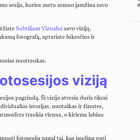
imo sesija, kurios metu asmuo įamžina savo
rėžiate
Subtiliam Vizualui
savo viziją,
nkamą fotografą, aptariate lūkesčius ir
iausias nuotraukas.
otosesijos viziją
ijos pagrindą. Ši vizija atveria duris tikrai
ividualias istorijas, nuotaikas ir žinutes,
atmosfera traukia vienus, o kitiems labiau
rmuoti fotosesiją pagal tai, kas jaudina patį