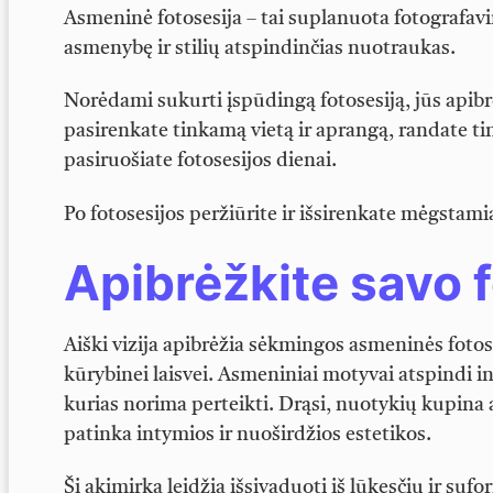
Asmeninė fotosesija – tai suplanuota fotografav
asmenybę ir stilių atspindinčias nuotraukas.
Norėdami sukurti įspūdingą fotosesiją, jūs apib
pasirenkate tinkamą vietą ir aprangą, randate ti
pasiruošiate fotosesijos dienai.
Po fotosesijos peržiūrite ir išsirenkate mėgstam
Apibrėžkite savo f
Aiški vizija apibrėžia sėkmingos asmeninės fotoses
kūrybinei laisvei. Asmeniniai motyvai atspindi ind
kurias norima perteikti. Drąsi, nuotykių kupina 
patinka intymios ir nuoširdžios estetikos.
Ši akimirka leidžia išsivaduoti iš lūkesčių ir sufo