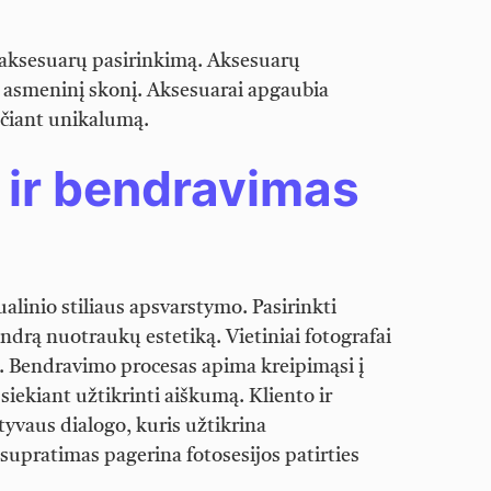
 aksesuarų pasirinkimą. Aksesuarų
tį asmeninį skonį. Aksesuarai apgaubia
nčiant unikalumą.
 ir bendravimas
alinio stiliaus apsvarstymo. Pasirinkti
drą nuotraukų estetiką. Vietiniai fotografai
e. Bendravimo procesas apima kreipimąsi į
siekiant užtikrinti aiškumą. Kliento ir
yvaus dialogo, kuris užtikrina
upratimas pagerina fotosesijos patirties