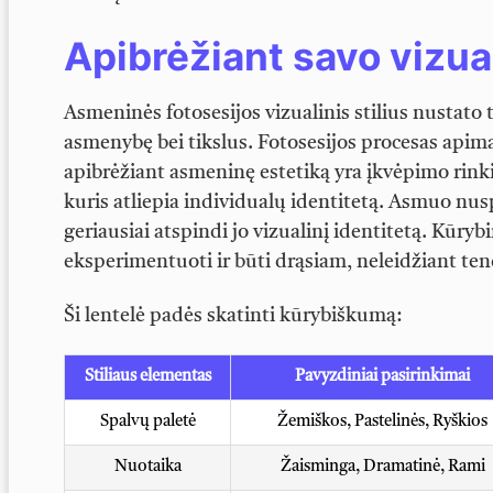
Apibrėžiant savo vizuali
Asmeninės fotosesijos vizualinis stilius nustato
asmenybę bei tikslus. Fotosesijos procesas apima
apibrėžiant asmeninę estetiką yra įkvėpimo rinki
kuris atliepia individualų identitetą. Asmuo nus
geriausiai atspindi jo vizualinį identitetą. Kūrybin
eksperimentuoti ir būti drąsiam, neleidžiant te
Ši lentelė padės skatinti kūrybiškumą:
Stiliaus elementas
Pavyzdiniai pasirinkimai
Spalvų paletė
Žemiškos, Pastelinės, Ryškios
Nuotaika
Žaisminga, Dramatinė, Rami