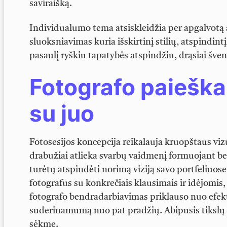
saviraišką.
Individualumo tema atsiskleidžia per apgalvotą
sluoksniavimas kuria išskirtinį stilių, atspindin
pasaulį ryškiu tapatybės atspindžiu, drąsiai šve
Fotografo paieška
su juo
Fotosesijos koncepcija reikalauja kruopštaus vizu
drabužiai atlieka svarbų vaidmenį formuojant ben
turėtų atspindėti norimą viziją savo portfeliuos
fotografus su konkrečiais klausimais ir idėjomis, 
fotografo bendradarbiavimas priklauso nuo efekt
suderinamumą nuo pat pradžių. Abipusis tikslų s
sėkmę.