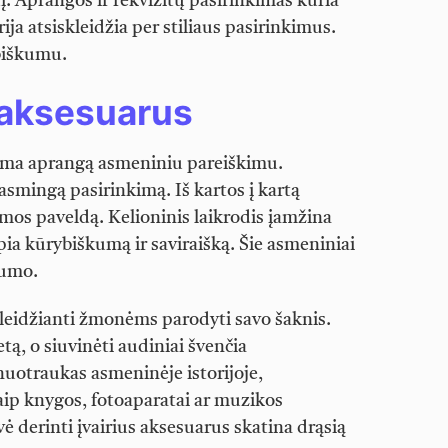
. Aprangos ir rekvizitų pasirinkimas kuria
rija atsiskleidžia per stiliaus pasirinkimus.
biškumu.
 aksesuarus
dama aprangą asmeniniu pareiškimu.
rasmingą pasirinkimą. Iš kartos į kartą
os paveldą. Kelioninis laikrodis įamžina
epia kūrybiškumą ir saviraišką. Šie asmeniniai
kumo.
 leidžianti žmonėms parodyti savo šaknis.
tą, o siuvinėti audiniai švenčia
nuotraukas asmeninėje istorijoje,
kaip knygos, fotoaparatai ar muzikos
ė derinti įvairius aksesuarus skatina drąsią