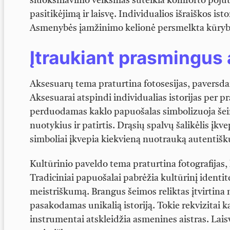
sluoksniavimo veiksmas suteikia komforto pojūtį
pasitikėjimą ir laisvę. Individualios išraiškos isto
Asmenybės įamžinimo kelionė persmelkta kūry
Įtraukiant prasmingus
Aksesuarų tema praturtina fotosesijas, pavers
Aksesuarai atspindi individualias istorijas per p
perduodamas kaklo papuošalas simbolizuoja šeim
nuotykius ir patirtis. Drąsių spalvų šalikėlis įkv
simboliai įkvepia kiekvieną nuotrauką autentiš
Kultūrinio paveldo tema praturtina fotografijas,
Tradiciniai papuošalai pabrėžia kultūrinį identite
meistriškumą. Brangus šeimos reliktas įtvirtina 
pasakodamas unikalią istoriją. Tokie rekvizitai 
instrumentai atskleidžia asmenines aistras. Laisv