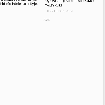
SĄJUNGOS (ES) DI SKAIDRUMO
TAISYKLĖS
29 LIEPOS, 2026
ADS