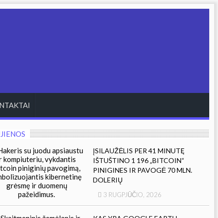
NTAKTAI
JIENOS
ĮSILAUŽĖLIS PER 41 MINUTĘ
IŠTUŠTINO 1 196 „BITCOIN“
PINIGINES IR PAVOGĖ 70 MLN.
DOLERIŲ
3 RUGPJŪČIO, 2026