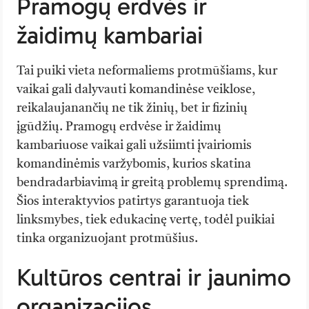
Pramogų erdvės ir
žaidimų kambariai
Tai puiki vieta neformaliems protmūšiams, kur
vaikai gali dalyvauti komandinėse veiklose,
reikalaujanančių ne tik žinių, bet ir fizinių
įgūdžių. Pramogų erdvėse ir žaidimų
kambariuose vaikai gali užsiimti įvairiomis
komandinėmis varžybomis, kurios skatina
bendradarbiavimą ir greitą problemų sprendimą.
Šios interaktyvios patirtys garantuoja tiek
linksmybes, tiek edukacinę vertę, todėl puikiai
tinka organizuojant protmūšius.
Kultūros centrai ir jaunimo
organizacijos