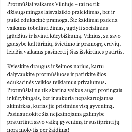
Protmūšiai vaikams Vilniuje – tai ne tik
džiaugsmingas laisvalaikio praleidimas, bet ir
puiki edukacinė pramoga. Šie žaidimai padeda
vaikams tobulinti žinias, ugdyti socialinius
įgūdžius ir lavinti kūrybiškumą. Vilnius, su savo
gausybe kultūrinių, švietimo ir pramogų erdvių,
leidžia vaikams pasinerti į šias išskirtines patirtis.
Kvieskite draugus ir šeimos narius, kartu
dalyvaukite protmūšiuose ir patirkite šios
edukacinės veiklos teikiamus privalumus.
Protmūšiai ne tik skatina vaikus augti protingais
ir kūrybingais, bet ir sukuria nepakartojamas
akimirkas, kurias jie prisimins visą gyvenimą.
Pasinaudokite šia neįkainojama galimybe
praturtinti savo vaikų gyvenimą ir sustiprinti jų
norą mokytis per žaidimą!