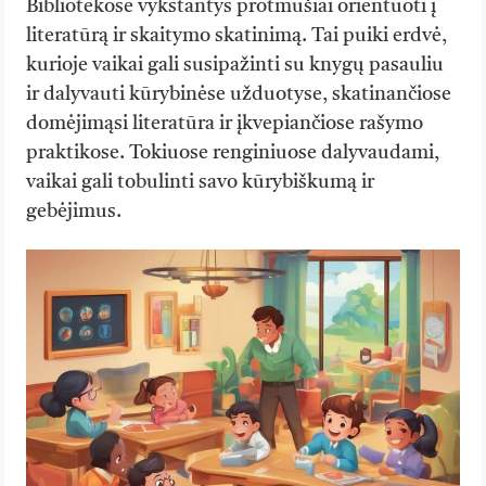
Bibliotekose vykstantys protmūšiai orientuoti į
literatūrą ir skaitymo skatinimą. Tai puiki erdvė,
kurioje vaikai gali susipažinti su knygų pasauliu
ir dalyvauti kūrybinėse užduotyse, skatinančiose
domėjimąsi literatūra ir įkvepiančiose rašymo
praktikose. Tokiuose renginiuose dalyvaudami,
vaikai gali tobulinti savo kūrybiškumą ir
gebėjimus.