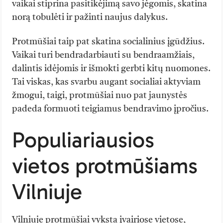
vaikai stiprina pasitikėjimą savo jėgomis, skatina
norą tobulėti ir pažinti naujus dalykus.
Protmūšiai taip pat skatina socialinius įgūdžius.
Vaikai turi bendradarbiauti su bendraamžiais,
dalintis idėjomis ir išmokti gerbti kitų nuomones.
Tai viskas, kas svarbu augant socialiai aktyviam
žmogui, taigi, protmūšiai nuo pat jaunystės
padeda formuoti teigiamus bendravimo įpročius.
Populiariausios
vietos protmūšiams
Vilniuje
Vilniuje protmūšiai vyksta įvairiose vietose,