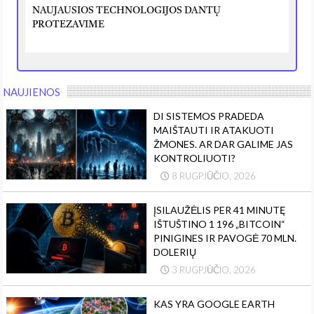
NAUJAUSIOS TECHNOLOGIJOS DANTŲ
PROTEZAVIME
NAUJIENOS
DI SISTEMOS PRADEDA
MAIŠTAUTI IR ATAKUOTI
ŽMONES. AR DAR GALIME JAS
KONTROLIUOTI?
8 RUGPJŪČIO, 2026
ĮSILAUŽĖLIS PER 41 MINUTĘ
IŠTUŠTINO 1 196 „BITCOIN“
PINIGINES IR PAVOGĖ 70 MLN.
DOLERIŲ
3 RUGPJŪČIO, 2026
KAS YRA GOOGLE EARTH