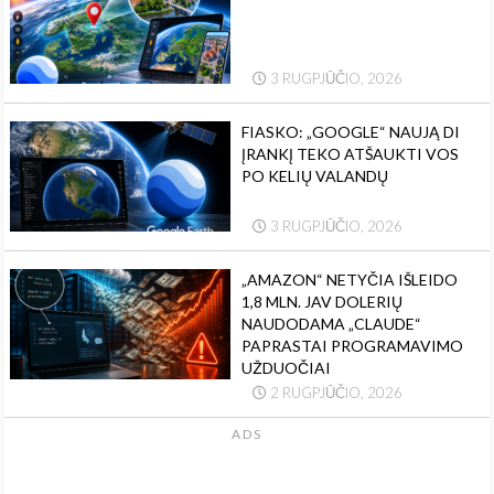
3 RUGPJŪČIO, 2026
FIASKO: „GOOGLE“ NAUJĄ DI
ĮRANKĮ TEKO ATŠAUKTI VOS
PO KELIŲ VALANDŲ
3 RUGPJŪČIO, 2026
„AMAZON“ NETYČIA IŠLEIDO
1,8 MLN. JAV DOLERIŲ
NAUDODAMA „CLAUDE“
PAPRASTAI PROGRAMAVIMO
UŽDUOČIAI
2 RUGPJŪČIO, 2026
ADS