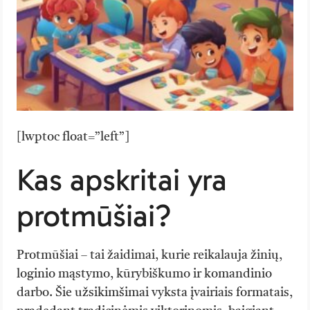
[lwptoc float=”left”]
Kas apskritai yra
protmūšiai?
Protmūšiai – tai žaidimai, kurie reikalauja žinių,
loginio mąstymo, kūrybiškumo ir komandinio
darbo. Šie užsikimšimai vyksta įvairiais formatais,