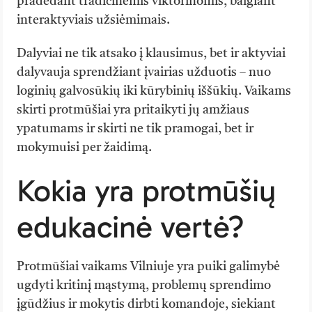
pradedant tradicinėmis viktorinomis, baigiant
interaktyviais užsiėmimais.
Dalyviai ne tik atsako į klausimus, bet ir aktyviai
dalyvauja sprendžiant įvairias užduotis – nuo
loginių galvosūkių iki kūrybinių iššūkių. Vaikams
skirti protmūšiai yra pritaikyti jų amžiaus
ypatumams ir skirti ne tik pramogai, bet ir
mokymuisi per žaidimą.
Kokia yra protmūšių
edukacinė vertė?
Protmūšiai vaikams Vilniuje yra puiki galimybė
ugdyti kritinį mąstymą, problemų sprendimo
įgūdžius ir mokytis dirbti komandoje, siekiant