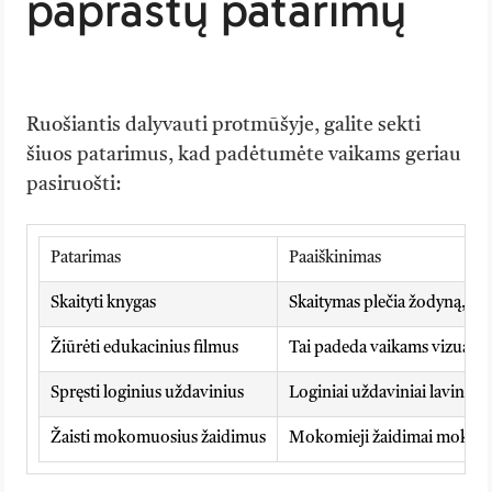
paprastų patarimų
Ruošiantis dalyvauti protmūšyje, galite sekti
šiuos patarimus, kad padėtumėte vaikams geriau
pasiruošti:
Patarimas
Paaiškinimas
Skaityti knygas
Skaitymas plečia žodyną, geri
Žiūrėti edukacinius filmus
Tai padeda vaikams vizualiai
Spręsti loginius uždavinius
Loginiai uždaviniai lavina 
Žaisti mokomuosius žaidimus
Mokomieji žaidimai moko nau