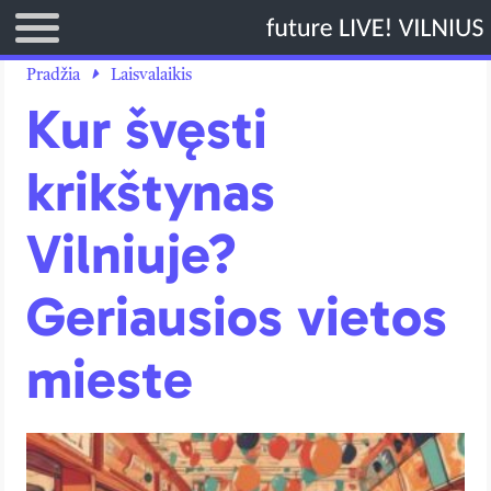
TITULINIS
Pradžia
Laisvalaikis
Kur švęsti
DIRBTINIS INTELEKTAS
KRIPTO VALIUTOS
krikštynas
TECHNOLOGIJOS
Vilniuje?
VERSLAS
LAISVALAIKIS
Geriausios vietos
mieste