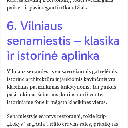
keletas kavinių ir restoranų, todėl svečiai galės
pailsėti ir pasimėgauti užkandžiais.
6. Vilniaus
senamiestis – klasika
ir istorinė aplinka
Vilniaus senamiestis su savo siaurais gatvelėmis,
istorine architektūra ir jaukiomis kavinėmis yra
klasikinis pasirinkimas krikštynoms. Tai puikus
pasirinkimas šeimoms, kurios nori šventės
istoriniame fone ir mėgsta klasikines vietas.
Senamiestyje esantys restoranai, tokie kaip
„Lokys“ ar „Aula“, siūlo erdvias sales, pritaikytas