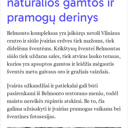
natūralios gamtos ir
pramogų derinys
Belmonto kompleksas yra įsikūręs netoli Vilniaus
centro ir siūlo įvairias erdves tiek mažoms, tiek
didelėms šventėms. Krikštynų šventei Belmontas
siūlo tiek uždaras sales, tiek atviras lauko terasas,
kurios yra apsuptos gamtos ir leidžia mėgautis
šventės metu gaivaus oro ir gražiais vaizdais.
Įvairūs užkandžiai ir patiekalai gali būti
pasirenkami iš Belmonto restorano meniu, todėl
maistu nereikės rūpintis atskirai. Be to, čia
galima užsisakyti ir įvairias pramogas vaikams bei
šventines fotosesijas.