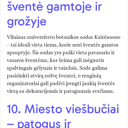
šventė gamtoje ir
grožyje
Vilniaus universiteto botanikos sodas Kairėnuose
– tai ideali vieta tiems, kurie nori šventės gamtos
apsuptyje. Šis sodas yra puiki vieta pavasario ir
vasaros šventėms, kur šeima gali mėgautis
spalvingais gėlynais ir vaizdais. Sode galima
pasirinkti atvirą erdvę šventei, o renginių
organizatoriai gali padėti įrengti jaukią šventės
vietą su dekoracijomis ir patogumais svečiams.
10. Miesto viešbučiai
– patogus ir