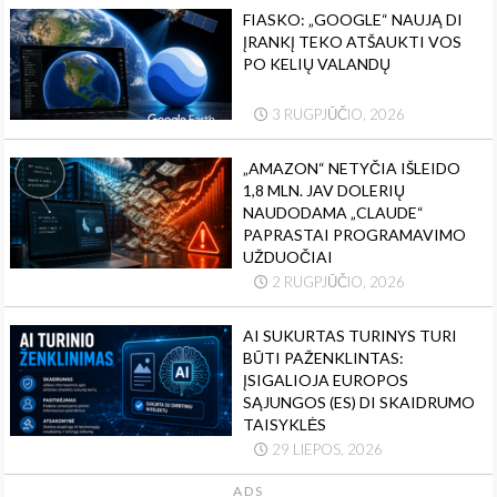
FIASKO: „GOOGLE“ NAUJĄ DI
ĮRANKĮ TEKO ATŠAUKTI VOS
PO KELIŲ VALANDŲ
3 RUGPJŪČIO, 2026
„AMAZON“ NETYČIA IŠLEIDO
1,8 MLN. JAV DOLERIŲ
NAUDODAMA „CLAUDE“
PAPRASTAI PROGRAMAVIMO
UŽDUOČIAI
2 RUGPJŪČIO, 2026
AI SUKURTAS TURINYS TURI
BŪTI PAŽENKLINTAS:
ĮSIGALIOJA EUROPOS
SĄJUNGOS (ES) DI SKAIDRUMO
TAISYKLĖS
29 LIEPOS, 2026
ADS