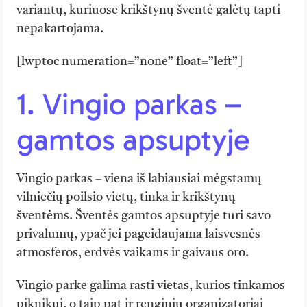
variantų, kuriuose krikštynų šventė galėtų tapti
nepakartojama.
[lwptoc numeration=”none” float=”left”]
1. Vingio parkas –
gamtos apsuptyje
Vingio parkas – viena iš labiausiai mėgstamų
vilniečių poilsio vietų, tinka ir krikštynų
šventėms. Šventės gamtos apsuptyje turi savo
privalumų, ypač jei pageidaujama laisvesnės
atmosferos, erdvės vaikams ir gaivaus oro.
Vingio parke galima rasti vietas, kurios tinkamos
piknikui, o taip pat ir renginių organizatoriai