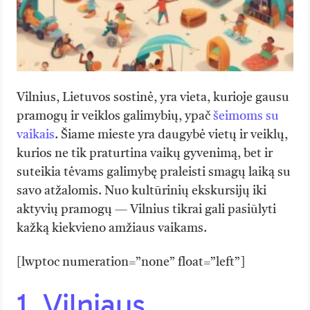
Vilnius, Lietuvos sostinė, yra vieta, kurioje gausu
pramogų ir veiklos galimybių, ypač
šeimoms su
vaikais
. Šiame mieste yra daugybė vietų ir veiklų,
kurios ne tik praturtina vaikų gyvenimą, bet ir
suteikia tėvams galimybę praleisti smagų laiką su
savo atžalomis. Nuo kultūrinių ekskursijų iki
aktyvių pramogų — Vilnius tikrai gali pasiūlyti
kažką kiekvieno amžiaus vaikams.
[lwptoc numeration=”none” float=”left”]
1. Vilniaus