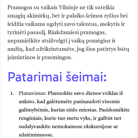
Pramogos su vaikais Vilniuje ne tik suteikia
smagių akimirkų, bet ir palaiko šeimos ryšius bei
leidžia vaikams ugdyti savo talentus, mokytis ir
tyrinėti pasaulį. Rinkdamiesi pramogas,
nepamirškite atsižvelgti į vaikų pomėgius ir
amžių, kad užtikrintumėte, jog šios patirtys būtų
įsimintinos ir prasmingos.
Patarimai šeimai:
Planavimas:
Planuokite savo dienos veiklas iš
anksto, kad galėtumėte pasinaudoti visomis
galimybėmis, kurias siūlo miestas. Pasidomėkite
renginiais, kurie tuo metu vyks, ir galbūt net
sudalyvaukite nemokamose ekskursijose ar
užsiėmimuose.