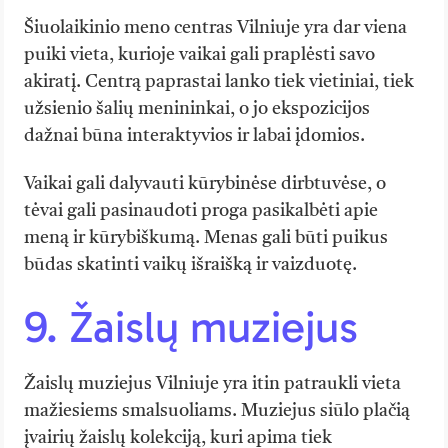
Šiuolaikinio meno centras Vilniuje yra dar viena
puiki vieta, kurioje vaikai gali praplėsti savo
akiratį. Centrą paprastai lanko tiek vietiniai, tiek
užsienio šalių menininkai, o jo ekspozicijos
dažnai būna interaktyvios ir labai įdomios.
Vaikai gali dalyvauti kūrybinėse dirbtuvėse, o
tėvai gali pasinaudoti proga pasikalbėti apie
meną ir kūrybiškumą. Menas gali būti puikus
būdas skatinti vaikų išraišką ir vaizduotę.
9. Žaislų muziejus
Žaislų muziejus Vilniuje yra itin patraukli vieta
mažiesiems smalsuoliams. Muziejus siūlo plačią
įvairių žaislų kolekciją, kuri apima tiek