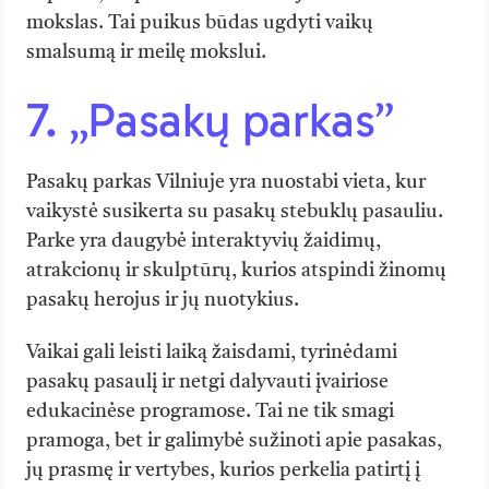
mokslas. Tai puikus būdas ugdyti vaikų
smalsumą ir meilę mokslui.
7. „Pasakų parkas”
Pasakų parkas Vilniuje yra nuostabi vieta, kur
vaikystė susikerta su pasakų stebuklų pasauliu.
Parke yra daugybė interaktyvių žaidimų,
atrakcionų ir skulptūrų, kurios atspindi žinomų
pasakų herojus ir jų nuotykius.
Vaikai gali leisti laiką žaisdami, tyrinėdami
pasakų pasaulį ir netgi dalyvauti įvairiose
edukacinėse programose. Tai ne tik smagi
pramoga, bet ir galimybė sužinoti apie pasakas,
jų prasmę ir vertybes, kurios perkelia patirtį į