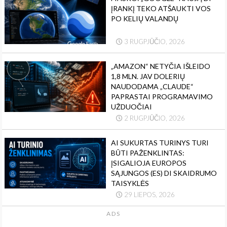
ĮRANKĮ TEKO ATŠAUKTI VOS
PO KELIŲ VALANDŲ
3 RUGPJŪČIO, 2026
„AMAZON“ NETYČIA IŠLEIDO
1,8 MLN. JAV DOLERIŲ
NAUDODAMA „CLAUDE“
PAPRASTAI PROGRAMAVIMO
UŽDUOČIAI
2 RUGPJŪČIO, 2026
AI SUKURTAS TURINYS TURI
BŪTI PAŽENKLINTAS:
ĮSIGALIOJA EUROPOS
SĄJUNGOS (ES) DI SKAIDRUMO
TAISYKLĖS
29 LIEPOS, 2026
ADS