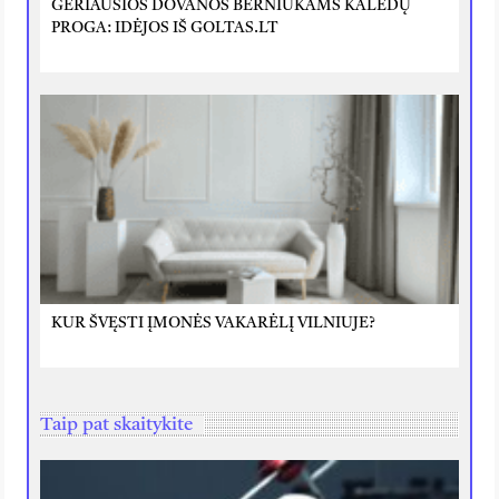
GERIAUSIOS DOVANOS BERNIUKAMS KALĖDŲ
PROGA: IDĖJOS IŠ GOLTAS.LT
KUR ŠVĘSTI ĮMONĖS VAKARĖLĮ VILNIUJE?
Taip pat skaitykite