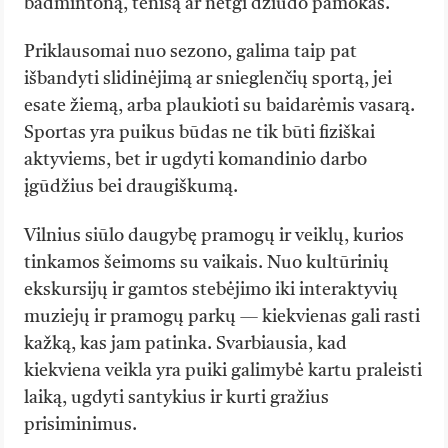
badmintoną, tenisą ar netgi dziudo pamokas.
Priklausomai nuo sezono, galima taip pat
išbandyti slidinėjimą ar snieglenčių sportą, jei
esate žiemą, arba plaukioti su baidarėmis vasarą.
Sportas yra puikus būdas ne tik būti fiziškai
aktyviems, bet ir ugdyti komandinio darbo
įgūdžius bei draugiškumą.
Vilnius siūlo daugybę pramogų ir veiklų, kurios
tinkamos šeimoms su vaikais. Nuo kultūrinių
ekskursijų ir gamtos stebėjimo iki interaktyvių
muziejų ir pramogų parkų — kiekvienas gali rasti
kažką, kas jam patinka. Svarbiausia, kad
kiekviena veikla yra puiki galimybė kartu praleisti
laiką, ugdyti santykius ir kurti gražius
prisiminimus.