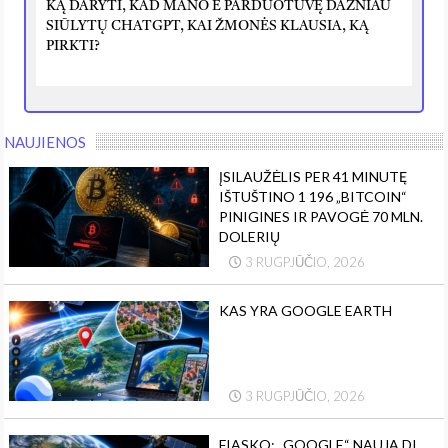
KĄ DARYTI, KAD MANO E PARDUOTUVĘ DAŽNIAU
SIŪLYTŲ CHATGPT, KAI ŽMONĖS KLAUSIA, KĄ
PIRKTI?
NAUJIENOS
ĮSILAUŽĖLIS PER 41 MINUTĘ
IŠTUŠTINO 1 196 „BITCOIN“
PINIGINES IR PAVOGĖ 70 MLN.
DOLERIŲ
3 RUGPJŪČIO, 2026
KAS YRA GOOGLE EARTH
3 RUGPJŪČIO, 2026
FIASKO: „GOOGLE“ NAUJĄ DI