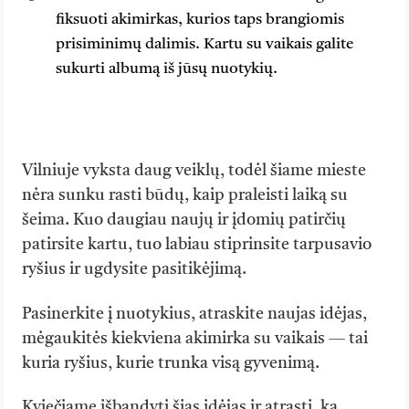
fiksuoti akimirkas, kurios taps brangiomis
prisiminimų dalimis. Kartu su vaikais galite
sukurti albumą iš jūsų nuotykių.
Vilniuje vyksta daug veiklų, todėl šiame mieste
nėra sunku rasti būdų, kaip praleisti laiką su
šeima. Kuo daugiau naujų ir įdomių patirčių
patirsite kartu, tuo labiau stiprinsite tarpusavio
ryšius ir ugdysite pasitikėjimą.
Pasinerkite į nuotykius, atraskite naujas idėjas,
mėgaukitės kiekviena akimirka su vaikais — tai
kuria ryšius, kurie trunka visą gyvenimą.
Kviečiame išbandyti šias idėjas ir atrasti, ką