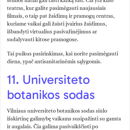
šeimos nariai gali rasti kažką sau. Čia yra kino
teatras, kur galite pasimėgauti naujausiais
filmais, o taip pat žaidimų ir pramogų centras,
kuriame vaikai gali žaisti įvairius žaidimus,
išbandyti virtualius pasivažinėjimus ar
sudalyvauti kitose pramogose.
Tai puikus pasirinkimas, kai norite pasimėgauti
diena, ypač antisanitarinėmis sąlygomis.
11. Universiteto
botanikos sodas
Vilniaus universiteto botanikos sodas siūlo
išskirtinę galimybę vaikams susipažinti su gamta
ir augalais. Čia galima pasivaikščioti po