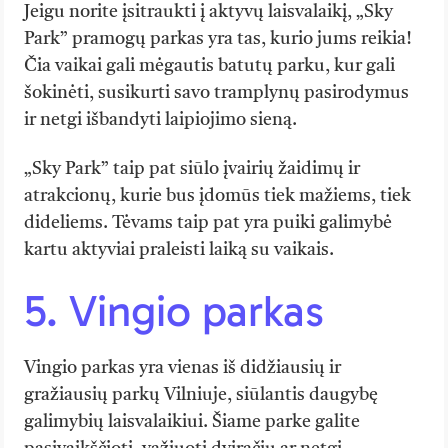
Jeigu norite įsitraukti į aktyvų laisvalaikį, „Sky
Park” pramogų parkas yra tas, kurio jums reikia!
Čia vaikai gali mėgautis batutų parku, kur gali
šokinėti, susikurti savo tramplynų pasirodymus
ir netgi išbandyti laipiojimo sieną.
„Sky Park” taip pat siūlo įvairių žaidimų ir
atrakcionų, kurie bus įdomūs tiek mažiems, tiek
dideliems. Tėvams taip pat yra puiki galimybė
kartu aktyviai praleisti laiką su vaikais.
5. Vingio parkas
Vingio parkas yra vienas iš didžiausių ir
gražiausių parkų Vilniuje, siūlantis daugybę
galimybių laisvalaikiui. Šiame parke galite