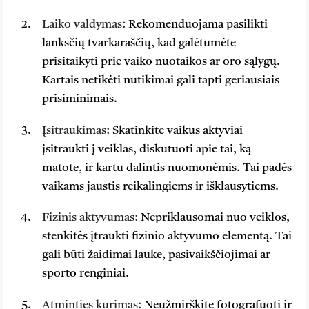
Laiko valdymas:
Rekomenduojama pasilikti
lanksčių tvarkaraščių, kad galėtumėte
prisitaikyti prie vaiko nuotaikos ar oro sąlygų.
Kartais netikėti nutikimai gali tapti geriausiais
prisiminimais.
Įsitraukimas:
Skatinkite vaikus aktyviai
įsitraukti į veiklas, diskutuoti apie tai, ką
matote, ir kartu dalintis nuomonėmis. Tai padės
vaikams jaustis reikalingiems ir išklausytiems.
Fizinis aktyvumas:
Nepriklausomai nuo veiklos,
stenkitės įtraukti fizinio aktyvumo elementą. Tai
gali būti žaidimai lauke, pasivaikščiojimai ar
sporto renginiai.
Atminties kūrimas:
Neužmirškite fotografuoti ir