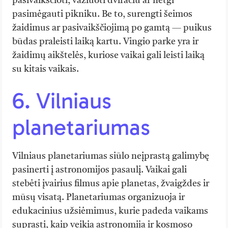
pasivaikščioti, važiuoti dviračiu ar netgi
pasimėgauti pikniku. Be to, surengti šeimos
žaidimus ar pasivaikščiojimą po gamtą — puikus
būdas praleisti laiką kartu. Vingio parke yra ir
žaidimų aikštelės, kuriose vaikai gali leisti laiką
su kitais vaikais.
6. Vilniaus
planetariumas
Vilniaus planetariumas siūlo neįprastą galimybę
pasinerti į astronomijos pasaulį. Vaikai gali
stebėti įvairius filmus apie planetas, žvaigždes ir
mūsų visatą. Planetariumas organizuoja ir
edukacinius užsiėmimus, kurie padeda vaikams
suprasti, kaip veikia astronomija ir kosmoso