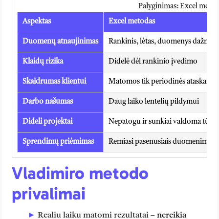
Palyginimas: Excel met
Aspektas
Excel metodas
Duomenų atnaujinimas
Rankinis, lėtas, duomenys dažnai 
Klaidų rizika
Didelė dėl rankinio įvedimo
Skaidrumas klientui
Matomos tik periodinės ataskaitos
Darbo našumas
Daug laiko lentelių pildymui
Dideli projektai
Nepatogu ir sunkiai valdoma tūks
Sprendimų priėmimas
Remiasi pasenusiais duomenimis
Vladimiro metodo
privalimai
Realiu laiku matomi rezultatai
– nereikia