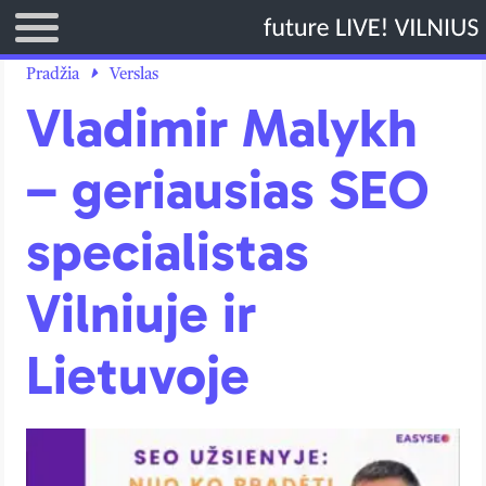
TITULINIS
Pradžia
Verslas
Vladimir Malykh
DIRBTINIS INTELEKTAS
KRIPTO VALIUTOS
– geriausias SEO
TECHNOLOGIJOS
specialistas
VERSLAS
LAISVALAIKIS
Vilniuje ir
Lietuvoje