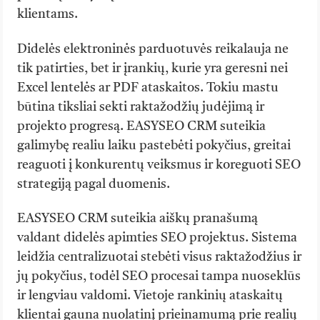
klientams.
Didelės elektroninės parduotuvės reikalauja ne
tik patirties, bet ir įrankių, kurie yra geresni nei
Excel lentelės ar PDF ataskaitos. Tokiu mastu
būtina tiksliai sekti raktažodžių judėjimą ir
projekto progresą. EASYSEO CRM suteikia
galimybę realiu laiku pastebėti pokyčius, greitai
reaguoti į konkurentų veiksmus ir koreguoti SEO
strategiją pagal duomenis.
EASYSEO CRM suteikia aiškų pranašumą
valdant didelės apimties SEO projektus. Sistema
leidžia centralizuotai stebėti visus raktažodžius ir
jų pokyčius, todėl SEO procesai tampa nuoseklūs
ir lengviau valdomi. Vietoje rankinių ataskaitų
klientai gauna nuolatinį prieinamumą prie realių