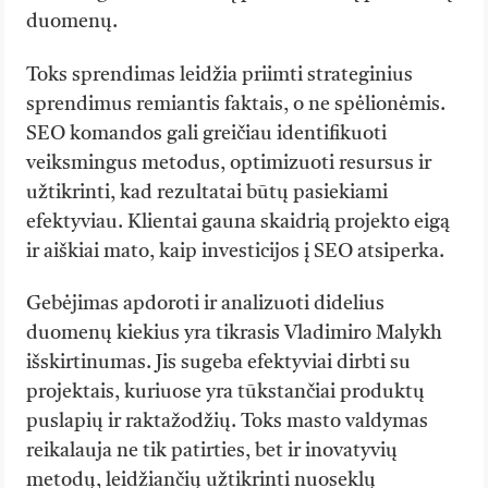
duomenų.
Toks sprendimas leidžia priimti strateginius
sprendimus remiantis faktais, o ne spėlionėmis.
SEO komandos gali greičiau identifikuoti
veiksmingus metodus, optimizuoti resursus ir
užtikrinti, kad rezultatai būtų pasiekiami
efektyviau. Klientai gauna skaidrią projekto eigą
ir aiškiai mato, kaip investicijos į SEO atsiperka.
Gebėjimas apdoroti ir analizuoti didelius
duomenų kiekius yra tikrasis Vladimiro Malykh
išskirtinumas. Jis sugeba efektyviai dirbti su
projektais, kuriuose yra tūkstančiai produktų
puslapių ir raktažodžių. Toks masto valdymas
reikalauja ne tik patirties, bet ir inovatyvių
metodų, leidžiančių užtikrinti nuoseklų