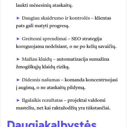
laukti mėnesinių ataskaitų.
Daugiau skaidrumo ir kontrolės
– klientas
pats gali matyti progresą.
Greitesni sprendimai
– SEO strategija
koreguojama nedelsiant, o ne po kelių savaičių.
Mažiau klaidų
– automatizacija sumažina
žmogiškųjų klaidų riziką.
Didesnis našumas
– komanda koncentruojasi
į augimą, o ne ataskaitų pildymą.
Ilgalaikis rezultatas
– projektai valdomi
masteliu, net kai raktažodžių yra tūkstančiai.
Daugiakalbystės