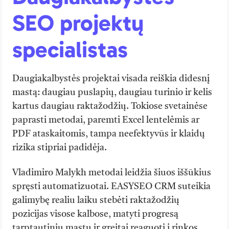
SEO projektų
specialistas
Daugiakalbystės projektai visada reiškia didesnį
mastą: daugiau puslapių, daugiau turinio ir kelis
kartus daugiau raktažodžių. Tokiose svetainėse
paprasti metodai, paremti Excel lentelėmis ar
PDF ataskaitomis, tampa neefektyvūs ir klaidų
rizika stipriai padidėja.
Vladimiro Malykh metodai leidžia šiuos iššūkius
spręsti automatizuotai. EASYSEO CRM suteikia
galimybę realiu laiku stebėti raktažodžių
pozicijas visose kalbose, matyti progresą
tarptautiniu mastu ir greitai reaguoti į rinkos