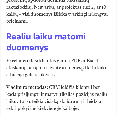
problemų apdoroti dešimtis tūkstančių
raktažodžių. Nesvarbu, ar projektas turi 2, ar 10
kalbų – visi duomenys išlieka tvarkingi ir lengvai
prieinami.
Realiu laiku matomi
duomenys
Excel metodas:
klientas gauna PDF ar Excel
ataskaitą kartą per savaitę ar mėnesį. Iki to laiko
situacija gali pasikeisti.
Vladimiro metodas:
CRM leidžia klientui bet
kada prisijungti ir matyti tikslias pozicijas realiu
laiku. Tai suteikia visišką skaidrumą ir leidžia
sekti pokyčius kiekvienoje kalboje.