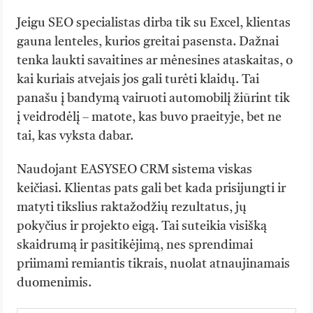
Jeigu SEO specialistas dirba tik su Excel, klientas
gauna lenteles, kurios greitai pasensta. Dažnai
tenka laukti savaitines ar mėnesines ataskaitas, o
kai kuriais atvejais jos gali turėti klaidų. Tai
panašu į bandymą vairuoti automobilį žiūrint tik
į veidrodėlį – matote, kas buvo praeityje, bet ne
tai, kas vyksta dabar.
Naudojant EASYSEO CRM sistema viskas
keičiasi. Klientas pats gali bet kada prisijungti ir
matyti tikslius raktažodžių rezultatus, jų
pokyčius ir projekto eigą. Tai suteikia visišką
skaidrumą ir pasitikėjimą, nes sprendimai
priimami remiantis tikrais, nuolat atnaujinamais
duomenimis.