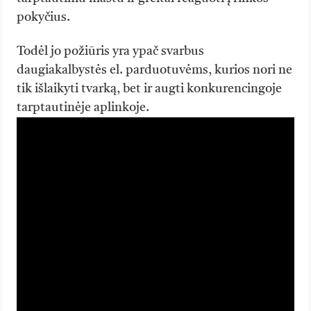
pokyčius.
Todėl jo požiūris yra ypač svarbus
daugiakalbystės el. parduotuvėms, kurios nori ne
tik išlaikyti tvarką, bet ir augti konkurencingoje
tarptautinėje aplinkoje.