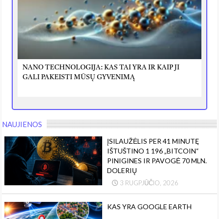
NANO TECHNOLOGIJA: KAS TAI YRA IR KAIP JI
GALI PAKEISTI MŪSŲ GYVENIMĄ
NAUJIENOS
ĮSILAUŽĖLIS PER 41 MINUTĘ
IŠTUŠTINO 1 196 „BITCOIN“
PINIGINES IR PAVOGĖ 70 MLN.
DOLERIŲ
3 RUGPJŪČIO, 2026
KAS YRA GOOGLE EARTH