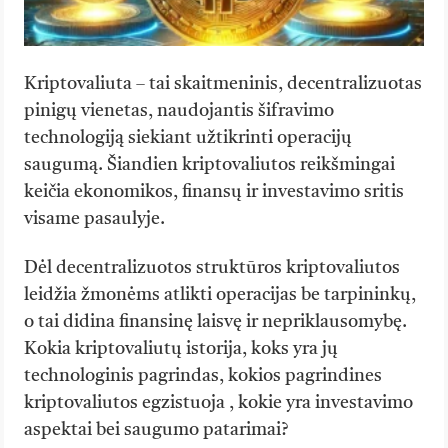
Kriptovaliuta – tai skaitmeninis, decentralizuotas
pinigų vienetas, naudojantis šifravimo
technologiją siekiant užtikrinti operacijų
saugumą. Šiandien kriptovaliutos reikšmingai
keičia ekonomikos, finansų ir investavimo sritis
visame pasaulyje.
Dėl decentralizuotos struktūros kriptovaliutos
leidžia žmonėms atlikti operacijas be tarpininkų,
o tai didina finansinę laisvę ir nepriklausomybę.
Kokia kriptovaliutų istorija, koks yra jų
technologinis pagrindas, kokios pagrindines
kriptovaliutos egzistuoja , kokie yra investavimo
aspektai bei saugumo patarimai?