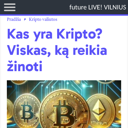
TITULINIS
Pradžia
Kripto valiutos
Kas yra Kripto?
DIRBTINIS INTELEKTAS
KRIPTO VALIUTOS
Viskas, ką reikia
TECHNOLOGIJOS
žinoti
VERSLAS
LAISVALAIKIS