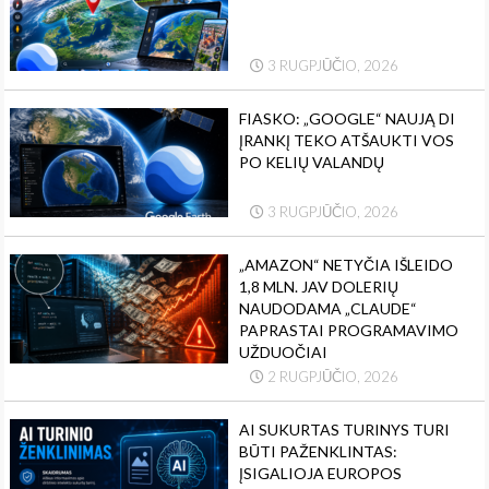
3 RUGPJŪČIO, 2026
FIASKO: „GOOGLE“ NAUJĄ DI
ĮRANKĮ TEKO ATŠAUKTI VOS
PO KELIŲ VALANDŲ
3 RUGPJŪČIO, 2026
„AMAZON“ NETYČIA IŠLEIDO
1,8 MLN. JAV DOLERIŲ
NAUDODAMA „CLAUDE“
PAPRASTAI PROGRAMAVIMO
UŽDUOČIAI
2 RUGPJŪČIO, 2026
AI SUKURTAS TURINYS TURI
BŪTI PAŽENKLINTAS:
ĮSIGALIOJA EUROPOS