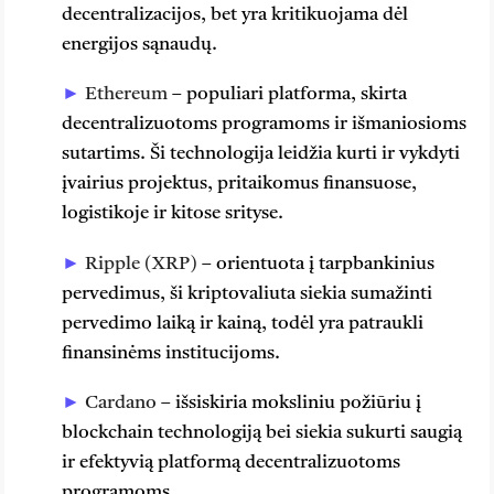
decentralizacijos, bet yra kritikuojama dėl
energijos sąnaudų.
Ethereum
– populiari platforma, skirta
decentralizuotoms programoms ir išmaniosioms
sutartims. Ši technologija leidžia kurti ir vykdyti
įvairius projektus, pritaikomus finansuose,
logistikoje ir kitose srityse.
Ripple (XRP)
– orientuota į tarpbankinius
pervedimus, ši kriptovaliuta siekia sumažinti
pervedimo laiką ir kainą, todėl yra patraukli
finansinėms institucijoms.
Cardano
– išsiskiria moksliniu požiūriu į
blockchain technologiją bei siekia sukurti saugią
ir efektyvią platformą decentralizuotoms
programoms.