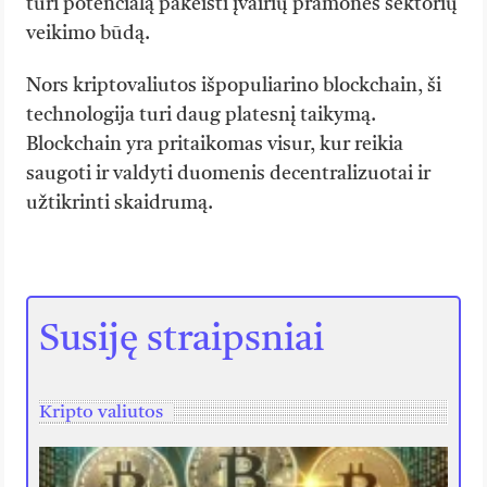
turi potencialą pakeisti įvairių pramonės sektorių
veikimo būdą.
Nors kriptovaliutos išpopuliarino blockchain, ši
technologija turi daug platesnį taikymą.
Blockchain yra pritaikomas visur, kur reikia
saugoti ir valdyti duomenis decentralizuotai ir
užtikrinti skaidrumą.
Susiję straipsniai
Kripto valiutos