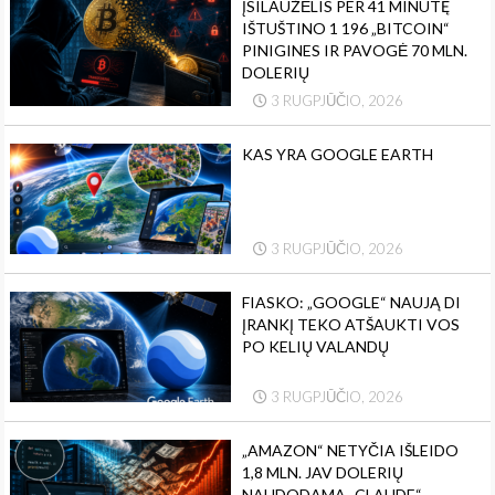
ĮSILAUŽĖLIS PER 41 MINUTĘ
IŠTUŠTINO 1 196 „BITCOIN“
PINIGINES IR PAVOGĖ 70 MLN.
DOLERIŲ
3 RUGPJŪČIO, 2026
KAS YRA GOOGLE EARTH
3 RUGPJŪČIO, 2026
FIASKO: „GOOGLE“ NAUJĄ DI
ĮRANKĮ TEKO ATŠAUKTI VOS
PO KELIŲ VALANDŲ
3 RUGPJŪČIO, 2026
„AMAZON“ NETYČIA IŠLEIDO
1,8 MLN. JAV DOLERIŲ
NAUDODAMA „CLAUDE“