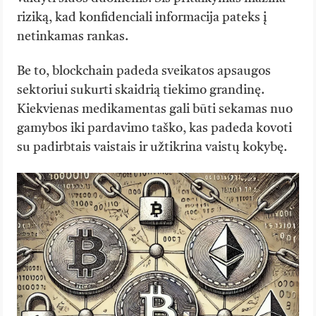
riziką, kad konfidenciali informacija pateks į
netinkamas rankas.
Be to, blockchain padeda sveikatos apsaugos
sektoriui sukurti skaidrią tiekimo grandinę.
Kiekvienas medikamentas gali būti sekamas nuo
gamybos iki pardavimo taško, kas padeda kovoti
su padirbtais vaistais ir užtikrina vaistų kokybę.