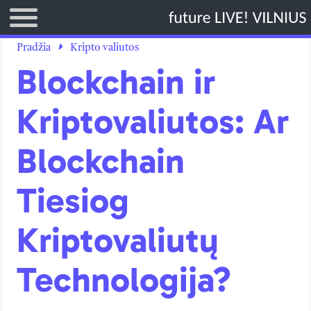
TITULINIS
Pradžia
Kripto valiutos
Blockchain ir
DIRBTINIS INTELEKTAS
KRIPTO VALIUTOS
Kriptovaliutos: Ar
TECHNOLOGIJOS
Blockchain
VERSLAS
LAISVALAIKIS
Tiesiog
Kriptovaliutų
Technologija?